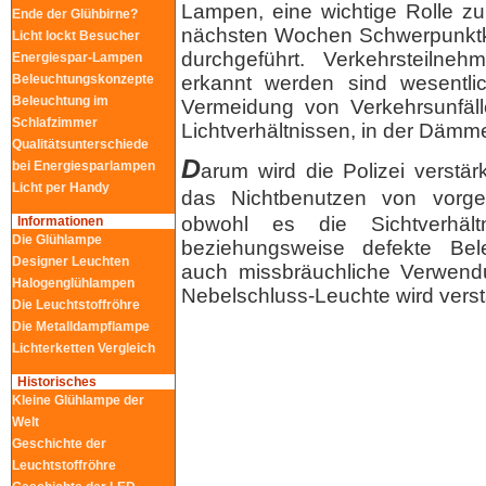
Lampen, eine wichtige Rolle z
Ende der Glühbirne?
nächsten Wochen Schwerpunktk
Licht lockt Besucher
durchgeführt. Verkehrsteilneh
Energiespar-Lampen
Beleuchtungskonzepte
erkannt werden sind wesentl
Beleuchtung im
Vermeidung von Verkehrsunfälle
Schlafzimmer
Lichtverhältnissen, in der Dämme
Qualitätsunterschiede
D
bei Energiesparlampen
arum wird die Polizei verstär
Licht per Handy
das Nichtbenutzen von vorg
obwohl es die Sichtverhält
Informationen
Die Glühlampe
beziehungsweise defekte Bele
Designer Leuchten
auch missbräuchliche Verwend
Halogenglühlampen
Nebelschluss-Leuchte wird verstär
Die Leuchtstoffröhre
Die Metalldampflampe
Lichterketten Vergleich
Historisches
Kleine Glühlampe der
Welt
Geschichte der
Leuchtstoffröhre